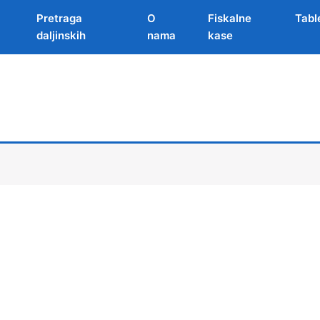
Pretraga
O
Fiskalne
Tabl
daljinskih
nama
kase