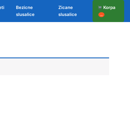
eti
Bezicne
Zicane
Korpa
slusalice
slusalice
...