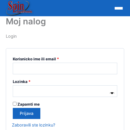
Moj nalog
Skip
to
content
Login
Required
Korisnicko ime ili email
*
Required
Lozinka
*
Zapamti me
Prijava
Zaboravili ste lozinku?