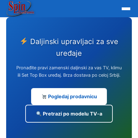
Skip
to
content
Daljinski upravljaci za sve
uređaje
Pronađite pravi zamenski daljinski za vas TV, klimu
ili Set Top Box uređaj. Brza dostava po celoj Srbiji.
Pogledaj prodavnicu
Pretrazi po modelu TV-a