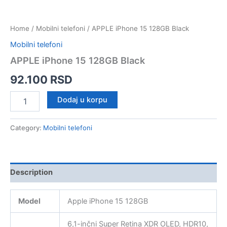
Home
/
Mobilni telefoni
/ APPLE iPhone 15 128GB Black
Mobilni telefoni
APPLE iPhone 15 128GB Black
92.100
RSD
APPLE
Dodaj u korpu
iPhone
15
128GB
Category:
Mobilni telefoni
Black
quantity
Description
Model
Apple iPhone 15 128GB
6,1-inčni Super Retina XDR OLED, HDR10,