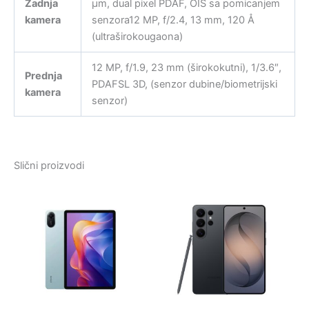
Zadnja
µm, dual pixel PDAF, OIS sa pomicanjem
kamera
senzora12 MP, f/2.4, 13 mm, 120 Å
(ultraširokougaona)
12 MP, f/1.9, 23 mm (širokokutni), 1/3.6″,
Prednja
PDAFSL 3D, (senzor dubine/biometrijski
kamera
senzor)
Slični proizvodi