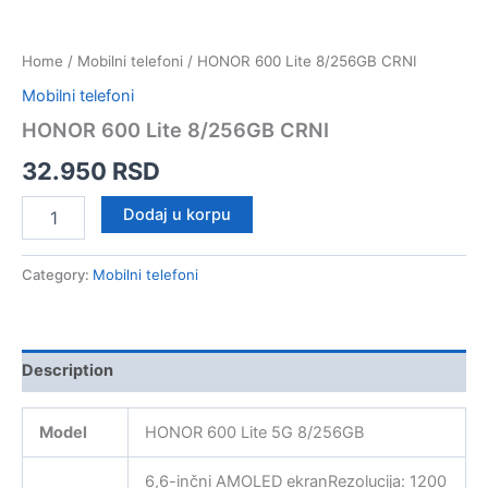
Home
/
Mobilni telefoni
/ HONOR 600 Lite 8/256GB CRNI
Mobilni telefoni
HONOR 600 Lite 8/256GB CRNI
32.950
RSD
HONOR
Dodaj u korpu
600
Lite
8/256GB
Category:
Mobilni telefoni
CRNI
quantity
Description
Model
HONOR 600 Lite 5G 8/256GB
6,6-inčni AMOLED ekranRezolucija: 1200