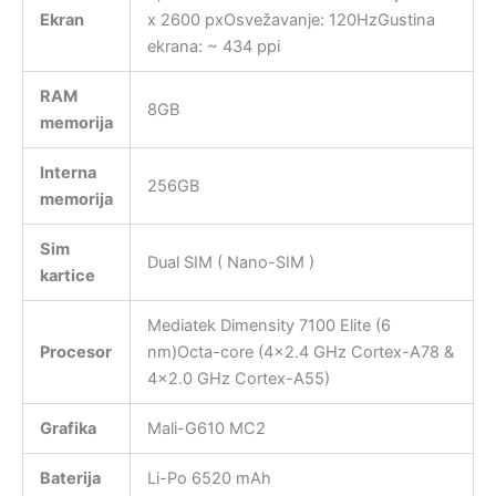
Ekran
x 2600 pxOsvežavanje: 120HzGustina
ekrana: ~ 434 ppi
RAM
8GB
memorija
Interna
256GB
memorija
Sim
Dual SIM ( Nano-SIM )
kartice
Mediatek Dimensity 7100 Elite (6
Procesor
nm)Octa-core (4×2.4 GHz Cortex-A78 &
4×2.0 GHz Cortex-A55)
Grafika
Mali-G610 MC2
Baterija
Li-Po 6520 mAh