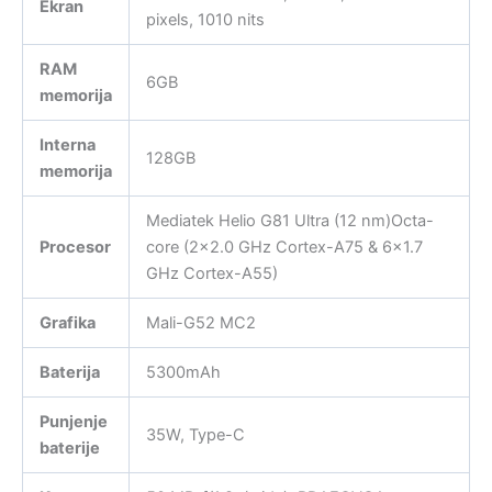
Ekran
pixels, 1010 nits
RAM
6GB
memorija
Interna
128GB
memorija
Mediatek Helio G81 Ultra (12 nm)Octa-
Procesor
core (2×2.0 GHz Cortex-A75 & 6×1.7
GHz Cortex-A55)
Grafika
Mali-G52 MC2
Baterija
5300mAh
Punjenje
35W, Type-C
baterije