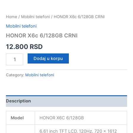
Home
/
Mobilni telefoni
/ HONOR X6c 6/128GB CRNI
Mobilni telefoni
HONOR X6c 6/128GB CRNI
12.800
RSD
HONOR
Dodaj u korpu
X6c
6/128GB
CRNI
Category:
Mobilni telefoni
quantity
Description
Model
HONOR X6C 6/128GB
6.61 inch TFT LCD, 120Hz, 720 x 1612