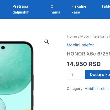
Pretraga
O
Fiskalne
Tabl
daljinskih
nama
kase
Home
/
Mobilni telefoni
/
Mobilni telefoni
HONOR X6c 6/25
14.950
RSD
HONOR
Dodaj u k
X6c
6/256GB
CRNI
Category:
Mobilni telefoni
quantity