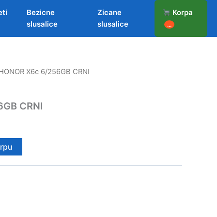
eti
Bezicne
Zicane
Korpa
slusalice
slusalice
...
 HONOR X6c 6/256GB CRNI
6GB CRNI
orpu