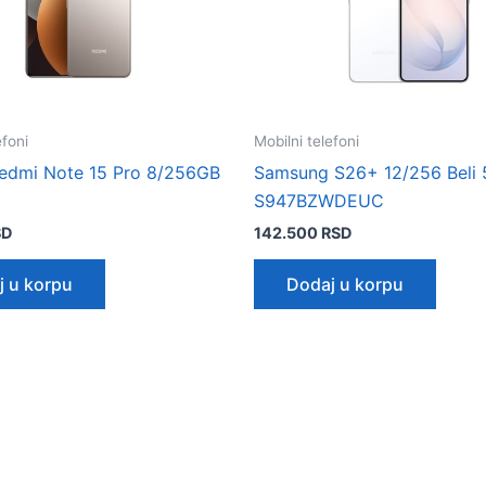
efoni
Mobilni telefoni
edmi Note 15 Pro 8/256GB
Samsung S26+ 12/256 Beli
S947BZWDEUC
SD
142.500
RSD
j u korpu
Dodaj u korpu