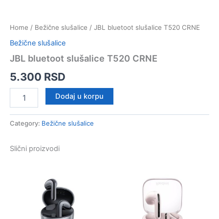
Home
/
Bežične slušalice
/ JBL bluetoot slušalice T520 CRNE
Bežične slušalice
JBL bluetoot slušalice T520 CRNE
5.300
RSD
JBL
Dodaj u korpu
bluetoot
slušalice
T520
Category:
Bežične slušalice
CRNE
quantity
Slični proizvodi