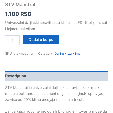
STV Maestral
1.100
RSD
Univerzalni daljinski upravljac za klimu sa LED displejom, sat
i tajmer funkcijom.
STV
Dodaj u korpu
Maestral
quantity
SKU:
stv-maestral
Category:
Daljinski za klime
Description
STV Maestral je univerzalni daljinski upravljac za klimu koji
moze u potpunosti da zameni originalni daljinski upravljac
za vise od 99% klima uredjaja na nasem trzistu.
Zahvaljujuci novoj tehnologiji hibridnog emitovanja moze da