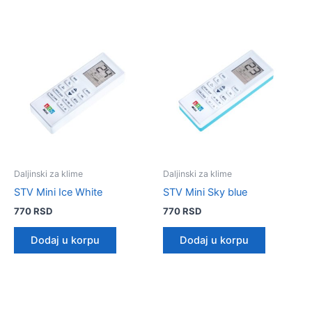
Daljinski za klime
Daljinski za klime
STV Mini Ice White
STV Mini Sky blue
770
RSD
770
RSD
Dodaj u korpu
Dodaj u korpu