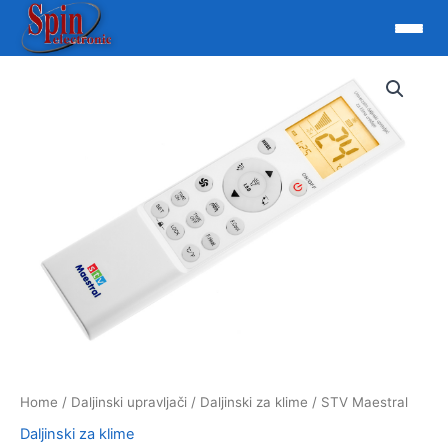
Skip
to
content
Home
/
Daljinski upravljači
/
Daljinski za klime
/ STV Maestral
Daljinski za klime