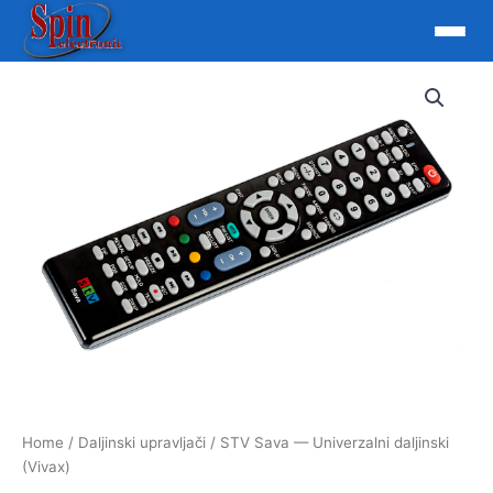
Skip
to
content
Home
/
Daljinski upravljači
/ STV Sava — Univerzalni daljinski
(Vivax)