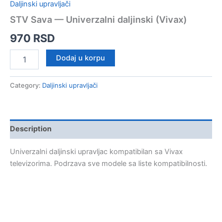
Daljinski upravljači
STV Sava — Univerzalni daljinski (Vivax)
970
RSD
STV
Dodaj u korpu
Sava
—
Univerzalni
Category:
Daljinski upravljači
daljinski
(Vivax)
quantity
Description
Univerzalni daljinski upravljac kompatibilan sa Vivax
televizorima. Podrzava sve modele sa liste kompatibilnosti.