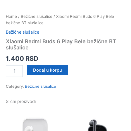
Home
/
Bežične slušalice
/ Xiaomi Redmi Buds 6 Play Bele
bežične BT slušalice
Bežične slušalice
Xiaomi Redmi Buds 6 Play Bele bežične BT
slušalice
1.400
RSD
Xiaomi
Dodaj u korpu
Redmi
Buds
6
Category:
Bežične slušalice
Play
Bele
Slični proizvodi
bežične
BT
slušalice
quantity