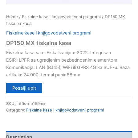
Home
/
Fiskalne kase i knjigovodstveni programi
/ DP150 MX
fiskalna kasa
Fiskalne kase i knjigovodstveni programi
DP150 MX fiskalna kasa
Fiskalna kasa sa e-Fiskalizacijom 2022. Integrisan
ESIR+LPFR sa ugradjenim bezbednosnim elementom.
Komunikacija: LAN (RJ45), WiFi ili GPRS 4G ka SUF-u. Baza
artikala: 24.000, termal papir 58mm.
Posalji upit
SKU:
intfis-dp150mx
Category:
Fiskalne kase i knjigovodstveni programi
Description