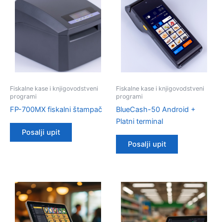
Fiskalne kase i knjigovodstveni
Fiskalne kase i knjigovodstveni
programi
programi
FP-700MX fiskalni štampač
BlueCash-50 Android +
Platni terminal
Posalji upit
Posalji upit