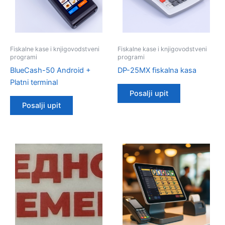
Fiskalne kase i knjigovodstveni
Fiskalne kase i knjigovodstveni
programi
programi
BlueCash-50 Android +
DP-25MX fiskalna kasa
Platni terminal
Posalji upit
Posalji upit