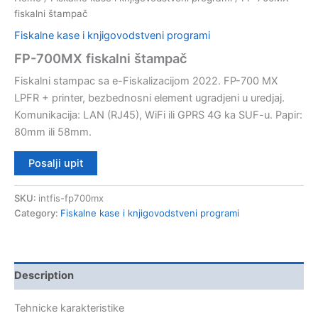
fiskalni štampač
Fiskalne kase i knjigovodstveni programi
FP-700MX fiskalni štampač
Fiskalni stampac sa e-Fiskalizacijom 2022. FP-700 MX
LPFR + printer, bezbednosni element ugradjeni u uredjaj.
Komunikacija: LAN (RJ45), WiFi ili GPRS 4G ka SUF-u. Papir:
80mm ili 58mm.
Posalji upit
SKU:
intfis-fp700mx
Category:
Fiskalne kase i knjigovodstveni programi
Description
Tehnicke karakteristike