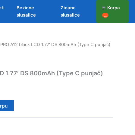
eti
Bezicne
Zicane
Korpa
slusalice
slusalice
...
IPRO A12 black LCD 1.77′ DS 800mAh (Type C punjač)
CD 1.77′ DS 800mAh (Type C punjač)
orpu