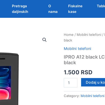
Pretraga
O
Fiskalne
Tabl
daljinskih
nama
kase
Home
/
Mobilni telefoni
/ 
black
Mobilni telefoni
IPRO A12 black L
black
1.500
RSD
IPRO
Dodaj u k
A12
black
LCD
Category:
Mobilni telefoni
1.77'
DS