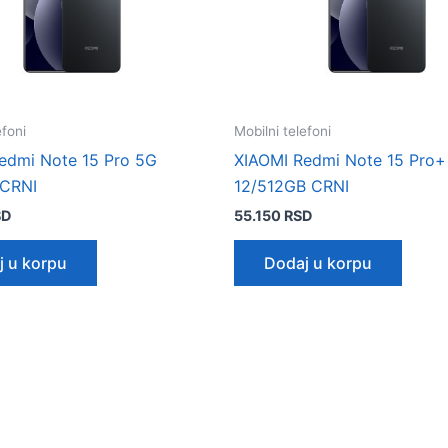
efoni
Mobilni telefoni
edmi Note 15 Pro 5G
XIAOMI Redmi Note 15 Pro+
 CRNI
12/512GB CRNI
SD
55.150
RSD
j u korpu
Dodaj u korpu