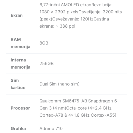
6,77-inčni AMOLED ekranRezolucija:
1080 x 2392 pixelsOsvetljenje: 3200 nits
Ekran
(peak)Osvežavanje: 120HzGustina
ekrana: ~ 388 ppi
RAM
8GB
memorija
Interna
256GB
memorija
Sim
Dual Sim (nano sim)
kartice
Qualcomm SM6475-AB Snapdragon 6
Procesor
Gen 3 (4 nm)Octa-core (4×2.4 GHz
Cortex-A78 & 4×1.8 GHz Cortex-A55)
Grafika
Adreno 710