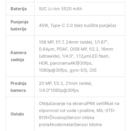
Baterija
Si/C Li-Ion 5520 mAh
Punjenje
45W, Type-C 2.0 (bez kućišta punjača)
baterije
108 MP, f/1.7, 24mm (wide), 1/1.67″,
0.64µm, PDAF, OIS8 MP, f/2.2, 16mm
Kamera
(ultrawide), 1/4.0″, 1.12µmLED flash,
zadnja
HDR, panorama4K@30fps,
1080p@30fps, gyro-EIS, OIS
Prednja
20 MP, f/2.2, 21mm (wide),
kamera
1/4.0″1080p@30fps
Otključavanje na ekranuIP66 sertifikat na
otpornost od vode i prašine, MIL-STD-
Ostalo
810HŽiroskopSenzor otiska
prstaAkcelometarSenzor blizine