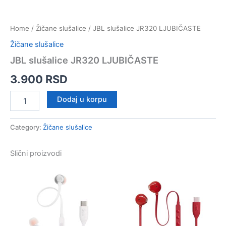
Home
/
Žičane slušalice
/ JBL slušalice JR320 LJUBIČASTE
Žičane slušalice
JBL slušalice JR320 LJUBIČASTE
3.900
RSD
JBL
Dodaj u korpu
slušalice
JR320
LJUBIČASTE
Category:
Žičane slušalice
quantity
Slični proizvodi