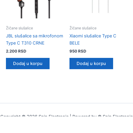
Žičane slušalice
Žičane slušalice
JBL slušalice sa mikrofonom
Xiaomi slušalice Type C
Type C T310 CRNE
BELE
2.200
RSD
950
RSD
Dodaj u korpu
Dodaj u korpu
Copyright © 2026 Spin Electronic | Powered by © Spin Electronic