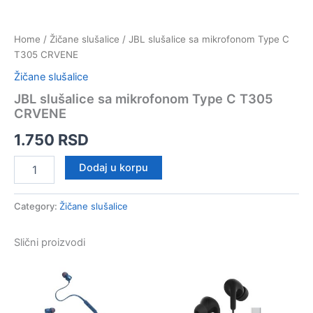
Home
/
Žičane slušalice
/ JBL slušalice sa mikrofonom Type C
T305 CRVENE
Žičane slušalice
JBL slušalice sa mikrofonom Type C T305
CRVENE
1.750
RSD
JBL
Dodaj u korpu
slušalice
sa
mikrofonom
Category:
Žičane slušalice
Type
C
Slični proizvodi
T305
CRVENE
quantity