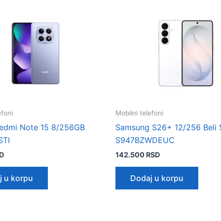
efoni
Mobilni telefoni
edmi Note 15 8/256GB
Samsung S26+ 12/256 Beli
STI
S947BZWDEUC
D
142.500
RSD
j u korpu
Dodaj u korpu