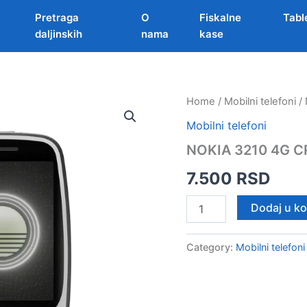
Pretraga
O
Fiskalne
Tabl
daljinskih
nama
kase
Home
/
Mobilni telefoni
/
Mobilni telefoni
NOKIA 3210 4G 
7.500
RSD
NOKIA
Dodaj u k
3210
4G
CRNA
Category:
Mobilni telefoni
quantity