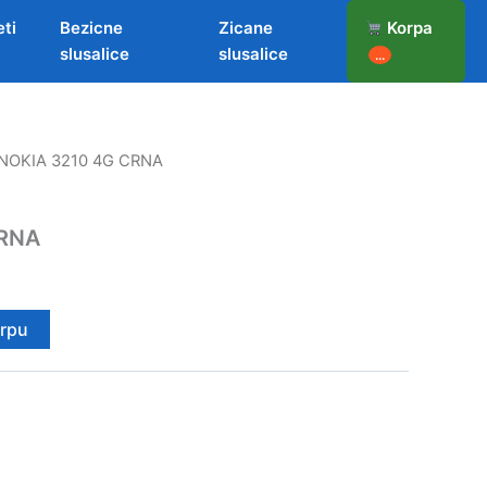
eti
Bezicne
Zicane
Korpa
slusalice
slusalice
...
 NOKIA 3210 4G CRNA
CRNA
orpu