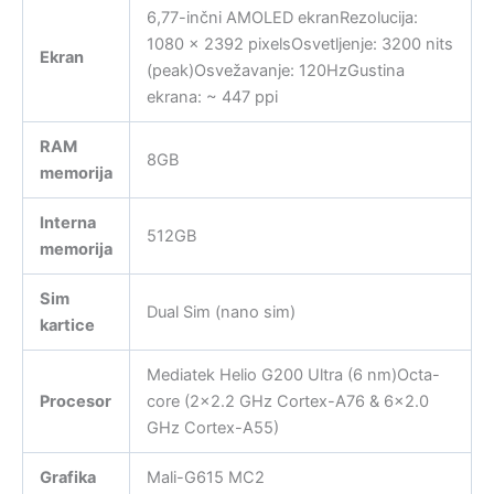
6,77-inčni AMOLED ekranRezolucija:
1080 x 2392 pixelsOsvetljenje: 3200 nits
Ekran
(peak)Osvežavanje: 120HzGustina
ekrana: ~ 447 ppi
RAM
8GB
memorija
Interna
512GB
memorija
Sim
Dual Sim (nano sim)
kartice
Mediatek Helio G200 Ultra (6 nm)Octa-
Procesor
core (2×2.2 GHz Cortex-A76 & 6×2.0
GHz Cortex-A55)
Grafika
Mali-G615 MC2