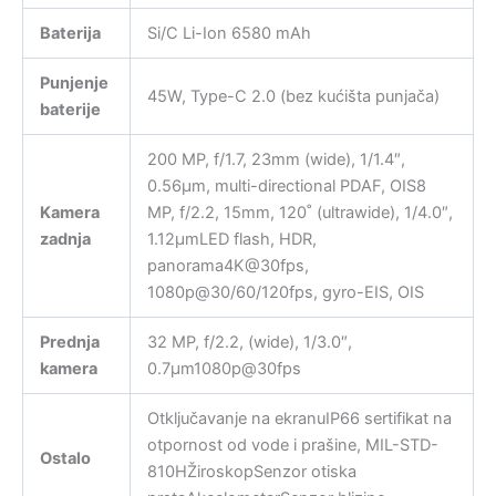
Baterija
Si/C Li-Ion 6580 mAh
Punjenje
45W, Type-C 2.0 (bez kućišta punjača)
baterije
200 MP, f/1.7, 23mm (wide), 1/1.4″,
0.56µm, multi-directional PDAF, OIS8
Kamera
MP, f/2.2, 15mm, 120˚ (ultrawide), 1/4.0″,
zadnja
1.12µmLED flash, HDR,
panorama4K@30fps,
1080p@30/60/120fps, gyro-EIS, OIS
Prednja
32 MP, f/2.2, (wide), 1/3.0″,
kamera
0.7µm1080p@30fps
Otključavanje na ekranuIP66 sertifikat na
otpornost od vode i prašine, MIL-STD-
Ostalo
810HŽiroskopSenzor otiska