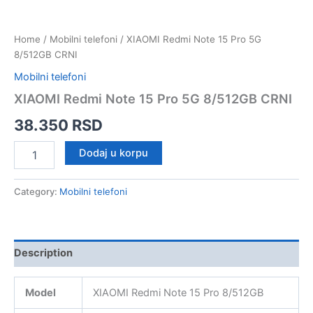
Home
/
Mobilni telefoni
/ XIAOMI Redmi Note 15 Pro 5G
8/512GB CRNI
Mobilni telefoni
XIAOMI Redmi Note 15 Pro 5G 8/512GB CRNI
38.350
RSD
XIAOMI
Dodaj u korpu
Redmi
Note
15
Category:
Mobilni telefoni
Pro
5G
8/512GB
CRNI
Description
quantity
Model
XIAOMI Redmi Note 15 Pro 8/512GB