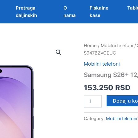
Pretraga
O
Fiskalne
Tabl
daljinskih
nama
kase
Home
/
Mobilni telefoni
/ 
S947BZVGEUC
Mobilni telefoni
Samsung S26+ 12
153.250
RSD
Samsung
Dodaj u k
S26+
12/512
Ljubicasti
Category:
Mobilni telefoni
5G
SM-
S947BZVGEUC