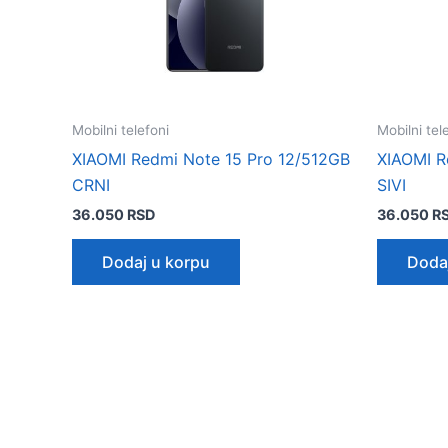
Mobilni telefoni
Mobilni tel
XIAOMI Redmi Note 15 Pro 12/512GB
XIAOMI R
CRNI
SIVI
36.050
RSD
36.050
R
Dodaj u korpu
Doda