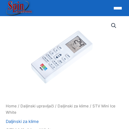
Skip
to
content
Home
/
Daljinski upravljači
/
Daljinski za klime
/ STV Mini Ice
White
Daljinski za klime