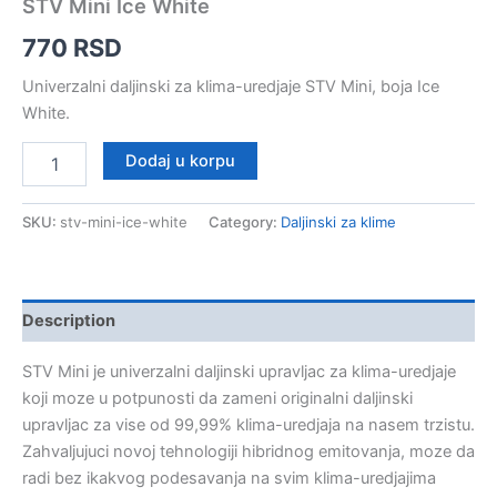
STV Mini Ice White
770
RSD
Univerzalni daljinski za klima-uredjaje STV Mini, boja Ice
White.
STV
Dodaj u korpu
Mini
Ice
White
SKU:
stv-mini-ice-white
Category:
Daljinski za klime
quantity
Description
STV Mini je univerzalni daljinski upravljac za klima-uredjaje
koji moze u potpunosti da zameni originalni daljinski
upravljac za vise od 99,99% klima-uredjaja na nasem trzistu.
Zahvaljujuci novoj tehnologiji hibridnog emitovanja, moze da
radi bez ikakvog podesavanja na svim klima-uredjajima