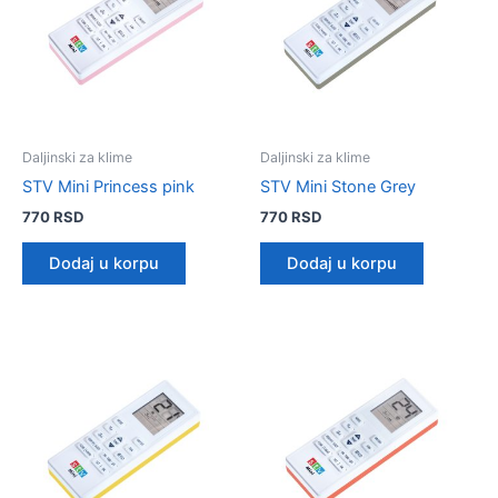
Daljinski za klime
Daljinski za klime
STV Mini Princess pink
STV Mini Stone Grey
770
RSD
770
RSD
Dodaj u korpu
Dodaj u korpu