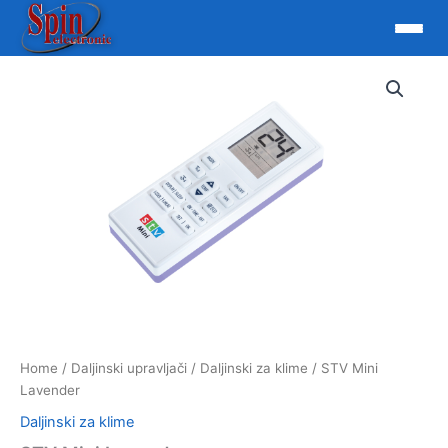
Skip
to
content
Home
/
Daljinski upravljači
/
Daljinski za klime
/ STV Mini
Lavender
Daljinski za klime