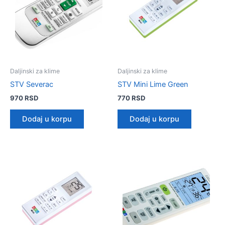
Daljinski za klime
Daljinski za klime
STV Severac
STV Mini Lime Green
970
RSD
770
RSD
Dodaj u korpu
Dodaj u korpu