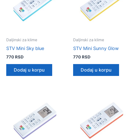
Daljinski za klime
Daljinski za klime
STV Mini Sky blue
STV Mini Sunny Glow
770
RSD
770
RSD
Dodaj u korpu
Dodaj u korpu