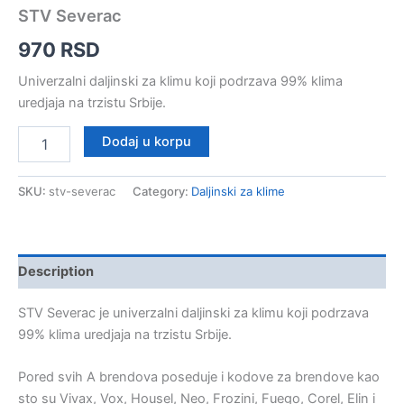
STV Severac
970
RSD
Univerzalni daljinski za klimu koji podrzava 99% klima
uredjaja na trzistu Srbije.
STV
Dodaj u korpu
Severac
quantity
SKU:
stv-severac
Category:
Daljinski za klime
Description
STV Severac je univerzalni daljinski za klimu koji podrzava
99% klima uredjaja na trzistu Srbije.
Pored svih A brendova poseduje i kodove za brendove kao
sto su Vivax, Vox, Housel, Neo, Frozini, Fuego, Corel, Elin i