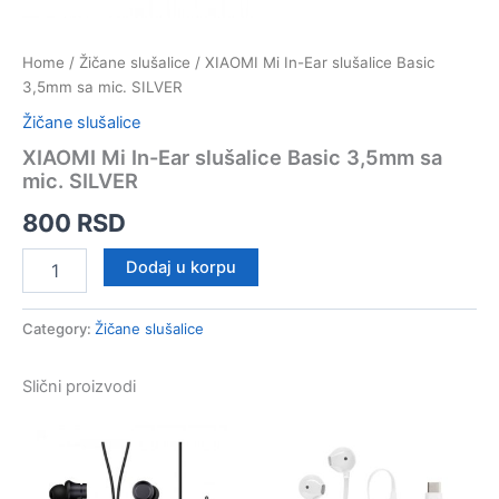
Home
/
Žičane slušalice
/ XIAOMI Mi In-Ear slušalice Basic
3,5mm sa mic. SILVER
Žičane slušalice
XIAOMI Mi In-Ear slušalice Basic 3,5mm sa
mic. SILVER
800
RSD
XIAOMI
Dodaj u korpu
Mi
In-
Ear
Category:
Žičane slušalice
slušalice
Basic
Slični proizvodi
3,5mm
sa
mic.
SILVER
quantity