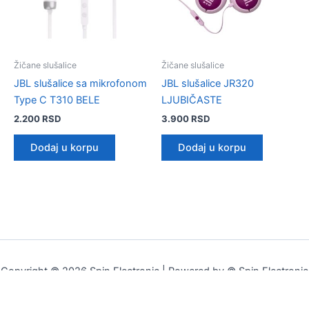
Žičane slušalice
Žičane slušalice
JBL slušalice sa mikrofonom
JBL slušalice JR320
Type C T310 BELE
LJUBIČASTE
2.200
RSD
3.900
RSD
Dodaj u korpu
Dodaj u korpu
Copyright © 2026 Spin Electronic | Powered by © Spin Electronic