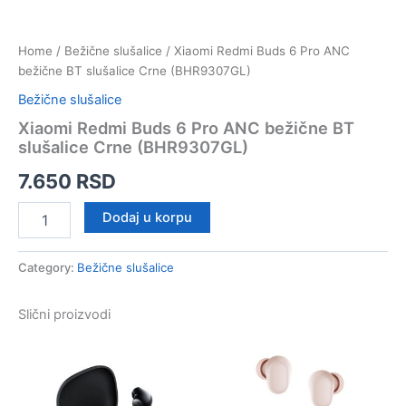
Home
/
Bežične slušalice
/ Xiaomi Redmi Buds 6 Pro ANC
bežične BT slušalice Crne (BHR9307GL)
Bežične slušalice
Xiaomi Redmi Buds 6 Pro ANC bežične BT
slušalice Crne (BHR9307GL)
7.650
RSD
Xiaomi
Dodaj u korpu
Redmi
Buds
6
Category:
Bežične slušalice
Pro
ANC
Slični proizvodi
bežične
BT
slušalice
Crne
(BHR9307GL)