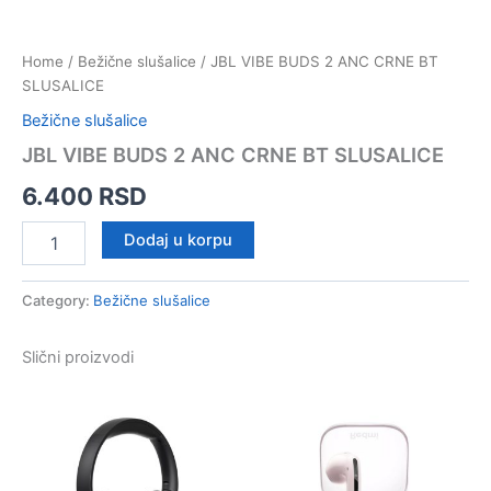
Home
/
Bežične slušalice
/ JBL VIBE BUDS 2 ANC CRNE BT
SLUSALICE
Bežične slušalice
JBL VIBE BUDS 2 ANC CRNE BT SLUSALICE
6.400
RSD
JBL
Dodaj u korpu
VIBE
BUDS
2
Category:
Bežične slušalice
ANC
CRNE
Slični proizvodi
BT
SLUSALICE
quantity