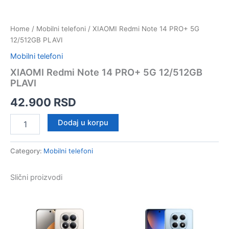
Home
/
Mobilni telefoni
/ XIAOMI Redmi Note 14 PRO+ 5G
12/512GB PLAVI
Mobilni telefoni
XIAOMI Redmi Note 14 PRO+ 5G 12/512GB
PLAVI
42.900
RSD
XIAOMI
Dodaj u korpu
Redmi
Note
14
Category:
Mobilni telefoni
PRO+
5G
Slični proizvodi
12/512GB
PLAVI
quantity