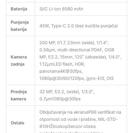
Baterija
Si/C Li-Ion 6580 mAh
Punjenje
45W, Type-C 2.0 (bez kućišta punjača)
baterije
200 MP, f/1.7, 23mm (wide), 1/1.4″,
0.56µm, multi-directional PDAF, OIS8
Kamera
MP, f/2.2, 15mm, 120˚ (ultrawide), 1/4.0″,
zadnja
1.12µmLED flash, HDR,
panorama4K@30fps,
1080p@30/60/120fps, gyro-EIS, OIS
Prednja
32 MP, f/2.2, (wide), 1/3.0″,
kamera
0.7µm1080p@30fps
Otključavanje na ekranuIP66 sertifikat na
otpornost od vode i prašine, MIL-STD-
Ostalo
810HŽiroskopSenzor otiska