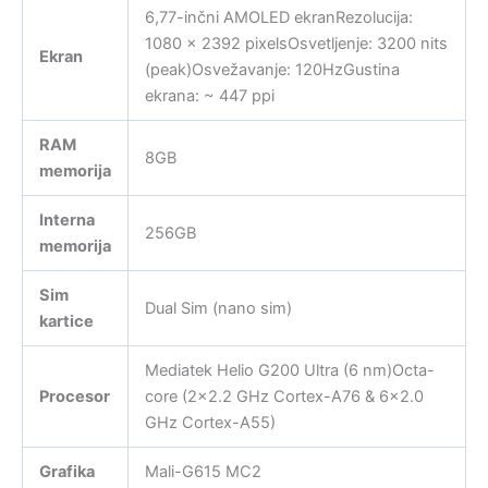
6,77-inčni AMOLED ekranRezolucija:
1080 x 2392 pixelsOsvetljenje: 3200 nits
Ekran
(peak)Osvežavanje: 120HzGustina
ekrana: ~ 447 ppi
RAM
8GB
memorija
Interna
256GB
memorija
Sim
Dual Sim (nano sim)
kartice
Mediatek Helio G200 Ultra (6 nm)Octa-
Procesor
core (2×2.2 GHz Cortex-A76 & 6×2.0
GHz Cortex-A55)
Grafika
Mali-G615 MC2