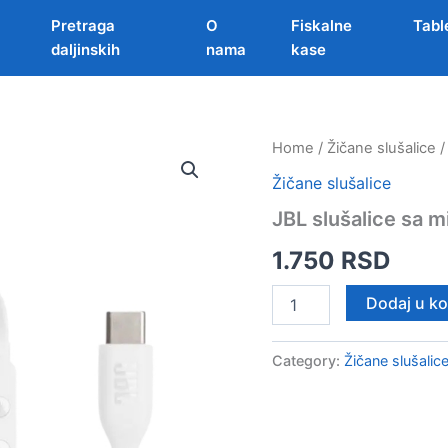
Pretraga
O
Fiskalne
Tabl
daljinskih
nama
kase
Home
/
Žičane slušalice
/
Žičane slušalice
JBL slušalice sa
1.750
RSD
JBL
Dodaj u k
slušalice
sa
mikrofonom
Category:
Žičane slušalic
Type
C
T305
BELE