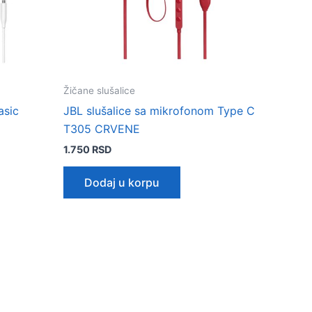
Žičane slušalice
asic
JBL slušalice sa mikrofonom Type C
T305 CRVENE
1.750
RSD
Dodaj u korpu