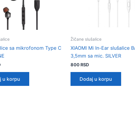
alice
Žičane slušalice
alice sa mikrofonom Type C
XIAOMI Mi In-Ear slušalice B
NE
3,5mm sa mic. SILVER
D
800
RSD
j u korpu
Dodaj u korpu