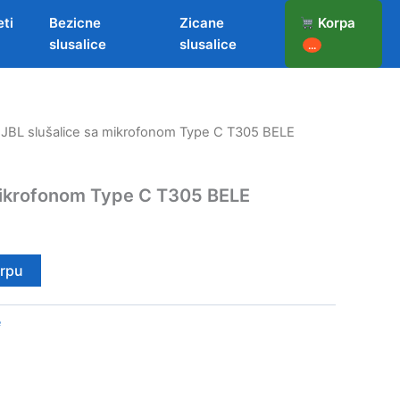
eti
Bezicne
Zicane
Korpa
slusalice
slusalice
...
 JBL slušalice sa mikrofonom Type C T305 BELE
 mikrofonom Type C T305 BELE
orpu
e