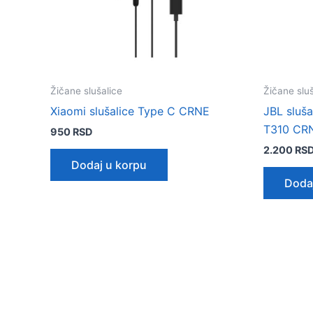
Žičane slušalice
Žičane sluš
Xiaomi slušalice Type C CRNE
JBL sluš
T310 CR
950
RSD
2.200
RS
Dodaj u korpu
Doda