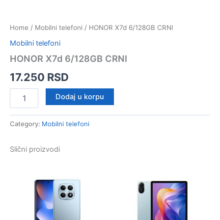
Home
/
Mobilni telefoni
/ HONOR X7d 6/128GB CRNI
Mobilni telefoni
HONOR X7d 6/128GB CRNI
17.250
RSD
HONOR
Dodaj u korpu
X7d
6/128GB
CRNI
Category:
Mobilni telefoni
quantity
Slični proizvodi