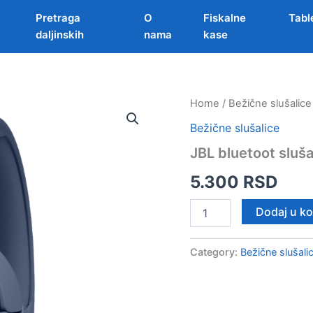
Pretraga
O
Fiskalne
Tabl
daljinskih
nama
kase
Home
/
Bežične slušalice
Bežične slušalice
JBL bluetoot sluš
5.300
RSD
JBL
Dodaj u k
bluetoot
slušalice
T520
Category:
Bežične slušali
PLAVE
quantity