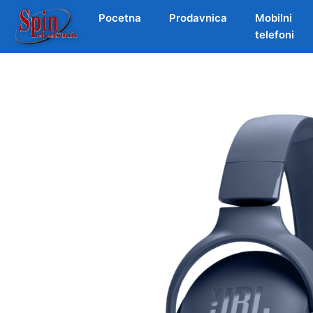
Pocetna
Prodavnica
Mobilni
telefoni
Skip
to
content