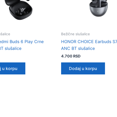
ušalice
Bežične slušalice
edmi Buds 6 Play Crne
HONOR CHOICE Earbuds S7
T slušalice
ANC BT slušalice
4.700
RSD
j u korpu
Dodaj u korpu