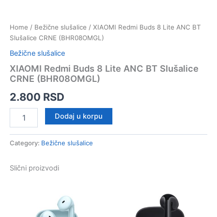
Home
/
Bežične slušalice
/ XIAOMI Redmi Buds 8 Lite ANC BT
Slušalice CRNE (BHR08OMGL)
Bežične slušalice
XIAOMI Redmi Buds 8 Lite ANC BT Slušalice
CRNE (BHR08OMGL)
2.800
RSD
XIAOMI
Dodaj u korpu
Redmi
Buds
8
Category:
Bežične slušalice
Lite
ANC
Slični proizvodi
BT
Slušalice
CRNE
(BHR08OMGL)
quantity