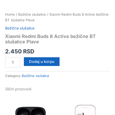
Home
/
Bežične slušalice
/ Xiaomi Redmi Buds 8 Active bežične
BT slušalice Plave
Bežične slušalice
Xiaomi Redmi Buds 8 Active bežične BT
slušalice Plave
2.450
RSD
Xiaomi
Dodaj u korpu
Redmi
Buds
8
Category:
Bežične slušalice
Active
bežične
Slični proizvodi
BT
slušalice
Plave
quantity