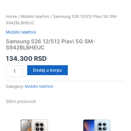
Home
/
Mobilni telefoni
/ Samsung S26 12/512 Plavi 5G SM-
S942BLBHEUC
Mobilni telefoni
Samsung S26 12/512 Plavi 5G SM-
S942BLBHEUC
134.300
RSD
Samsung
Dodaj u korpu
S26
12/512
Plavi
Category:
Mobilni telefoni
5G
SM-
Slični proizvodi
S942BLBHEUC
quantity