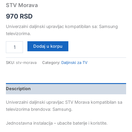
STV Morava
970
RSD
Univerzalni daljinski upravljac kompatibilan sa: Samsung
televizorima.
STV
Dodaj u korpu
Morava
quantity
SKU:
stv-morava
Category:
Daljinski za TV
Description
Univerzalni daljinski upravljac STV Morava kompatibilan sa
televizorima brendova: Samsung.
Jednostavna instalacija – ubacite baterije i koristite.