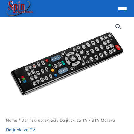
Skip
to
content
Home
/
Daljinski upravljači
/
Daljinski za TV
/ STV Morava
Daljinski za TV