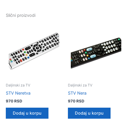
Slični proizvodi
Daljinski za TV
Daljinski za TV
STV Neretva
STV Nera
970
RSD
970
RSD
Dodaj u korpu
Dodaj u korpu