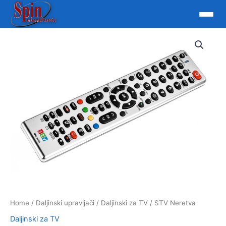
Skip
to
content
Home
/
Daljinski upravljači
/
Daljinski za TV
/ STV Neretva
Daljinski za TV