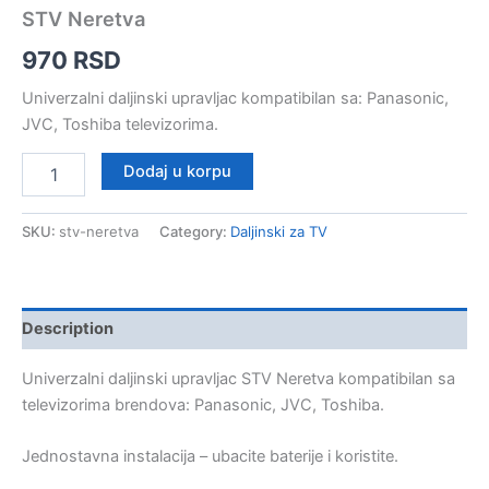
STV Neretva
970
RSD
Univerzalni daljinski upravljac kompatibilan sa: Panasonic,
JVC, Toshiba televizorima.
STV
Dodaj u korpu
Neretva
quantity
SKU:
stv-neretva
Category:
Daljinski za TV
Description
Univerzalni daljinski upravljac STV Neretva kompatibilan sa
televizorima brendova: Panasonic, JVC, Toshiba.
Jednostavna instalacija – ubacite baterije i koristite.