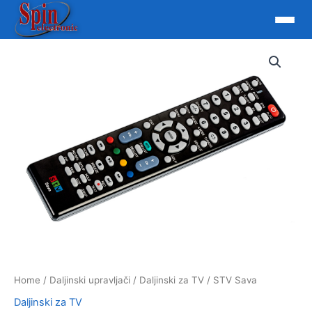
Skip
to
content
Home
/
Daljinski upravljači
/
Daljinski za TV
/ STV Sava
Daljinski za TV