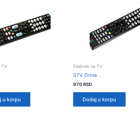
a TV
Daljinski za TV
a
STV Drina
970
RSD
j u korpu
Dodaj u korpu