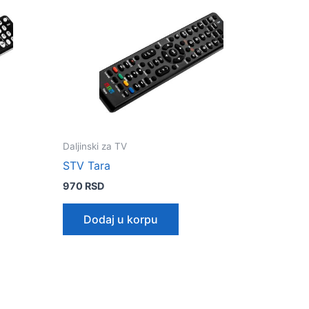
Daljinski za TV
STV Tara
970
RSD
Dodaj u korpu