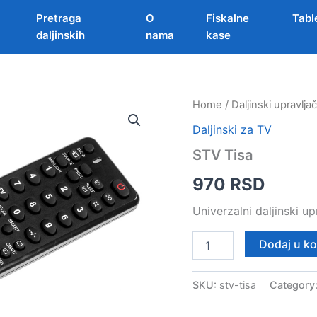
Pretraga
O
Fiskalne
Tabl
daljinskih
nama
kase
Home
/
Daljinski upravljač
Daljinski za TV
STV Tisa
970
RSD
Univerzalni daljinski up
STV
Dodaj u k
Tisa
quantity
SKU:
stv-tisa
Category