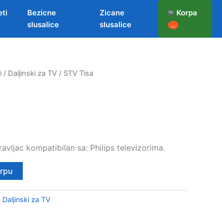
eti
Bezicne
Zicane
Korpa
slusalice
slusalice
...
i
/
Daljinski za TV
/ STV Tisa
ravljac kompatibilan sa: Philips televizorima.
orpu
:
Daljinski za TV