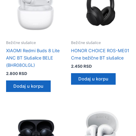
Bežične slušalice
Bežične slušalice
XIAOMI Redmi Buds 8 Lite
HONOR CHOICE ROS-ME01
ANC BT Slušalice BELE
Crne bežične BT slušalice
(BHR08OLGL)
2.450
RSD
2.800
RSD
Dodaj u korpu
Dodaj u korpu