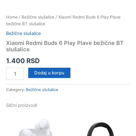
Home
/
Bežične slušalice
/ Xiaomi Redmi Buds 6 Play Plave
bežične BT slušalice
Bežične slušalice
Xiaomi Redmi Buds 6 Play Plave bežične BT
slušalice
1.400
RSD
Xiaomi
Dodaj u korpu
Redmi
Buds
6
Category:
Bežične slušalice
Play
Plave
Slični proizvodi
bežične
BT
slušalice
quantity