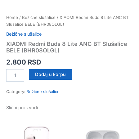
Home
/
Bežične slušalice
/ XIAOMI Redmi Buds 8 Lite ANC BT
Slušalice BELE (BHR08OLGL)
Bežične slušalice
XIAOMI Redmi Buds 8 Lite ANC BT Slušalice
BELE (BHR08OLGL)
2.800
RSD
XIAOMI
Dodaj u korpu
Redmi
Buds
8
Category:
Bežične slušalice
Lite
ANC
Slični proizvodi
BT
Slušalice
BELE
(BHR08OLGL)
quantity